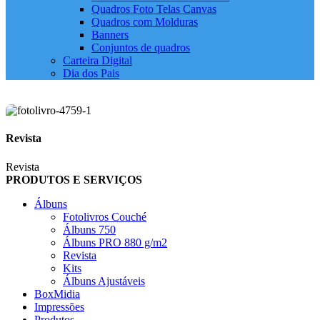
Quadros Foto Telas Canvas
Quadros com Molduras
Banners
Conjuntos de quadros
Carteira Digital
Dia dos Pais
Revista
Revista
PRODUTOS E SERVIÇOS
Álbuns
Fotolivros Couché
Álbuns 750
Álbuns PRO 880 g/m2
Revista
Kits
Álbuns Ajustáveis
BoxMidia
Impressões
Produtos