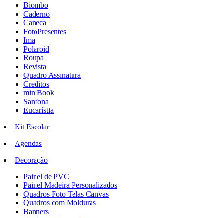
Biombo
Caderno
Caneca
FotoPresentes
Ima
Polaroid
Roupa
Revista
Quadro Assinatura
Creditos
miniBook
Sanfona
Eucarístia
Kit Escolar
Agendas
Decoração
Painel de PVC
Painel Madeira Personalizados
Quadros Foto Telas Canvas
Quadros com Molduras
Banners