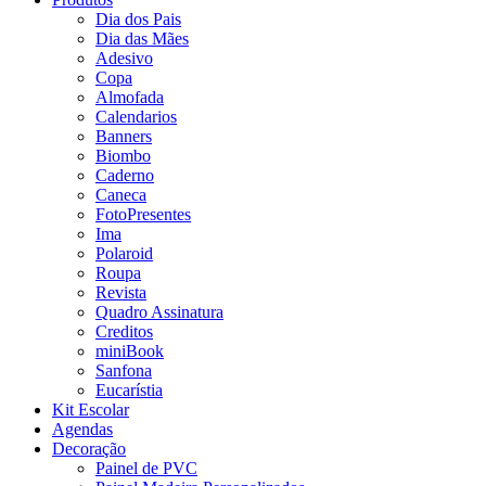
Dia dos Pais
Dia das Mães
Adesivo
Copa
Almofada
Calendarios
Banners
Biombo
Caderno
Caneca
FotoPresentes
Ima
Polaroid
Roupa
Revista
Quadro Assinatura
Creditos
miniBook
Sanfona
Eucarístia
Kit Escolar
Agendas
Decoração
Painel de PVC