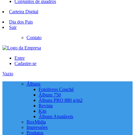
Conjuntos de quadros
Carteira Digital
Dia dos Pais
Sair
Contato
Entre
Cadastre-se
Vazio
Álbuns
Fotolivros Couché
Álbuns 750
Álbuns PRO 880 g/m2
Revista
Kits
Álbuns Ajustáveis
BoxMidia
Impressões
Produtos