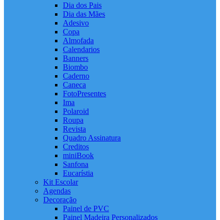
Dia dos Pais
Dia das Mães
Adesivo
Copa
Almofada
Calendarios
Banners
Biombo
Caderno
Caneca
FotoPresentes
Ima
Polaroid
Roupa
Revista
Quadro Assinatura
Creditos
miniBook
Sanfona
Eucarístia
Kit Escolar
Agendas
Decoração
Painel de PVC
Painel Madeira Personalizados