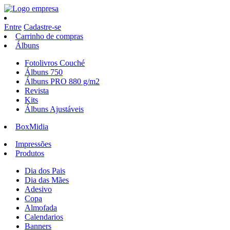
Entre
Cadastre-se
Carrinho de compras
Álbuns
Fotolivros Couché
Álbuns 750
Álbuns PRO 880 g/m2
Revista
Kits
Álbuns Ajustáveis
BoxMidia
Impressões
Produtos
Dia dos Pais
Dia das Mães
Adesivo
Copa
Almofada
Calendarios
Banners