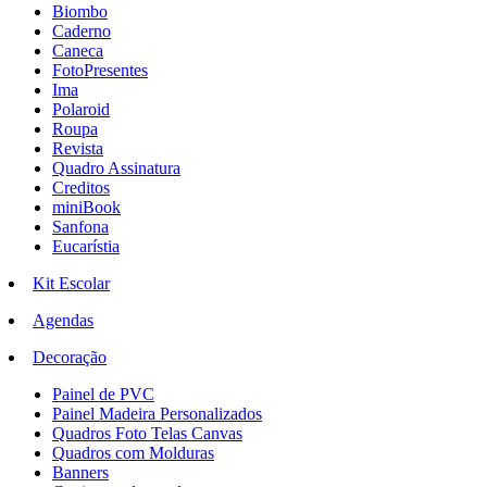
Biombo
Caderno
Caneca
FotoPresentes
Ima
Polaroid
Roupa
Revista
Quadro Assinatura
Creditos
miniBook
Sanfona
Eucarístia
Kit Escolar
Agendas
Decoração
Painel de PVC
Painel Madeira Personalizados
Quadros Foto Telas Canvas
Quadros com Molduras
Banners