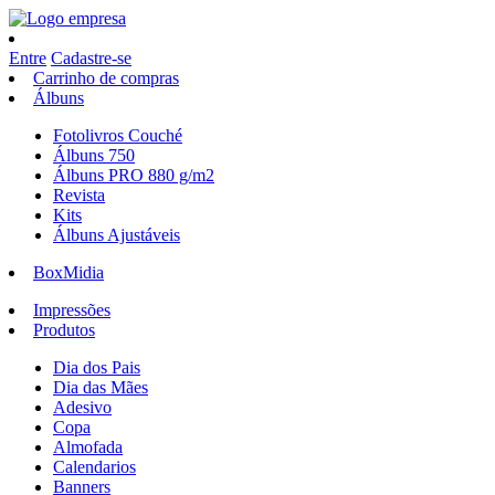
Entre
Cadastre-se
Carrinho de compras
Álbuns
Fotolivros Couché
Álbuns 750
Álbuns PRO 880 g/m2
Revista
Kits
Álbuns Ajustáveis
BoxMidia
Impressões
Produtos
Dia dos Pais
Dia das Mães
Adesivo
Copa
Almofada
Calendarios
Banners