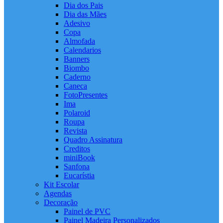
Dia dos Pais
Dia das Mães
Adesivo
Copa
Almofada
Calendarios
Banners
Biombo
Caderno
Caneca
FotoPresentes
Ima
Polaroid
Roupa
Revista
Quadro Assinatura
Creditos
miniBook
Sanfona
Eucarístia
Kit Escolar
Agendas
Decoração
Painel de PVC
Painel Madeira Personalizados