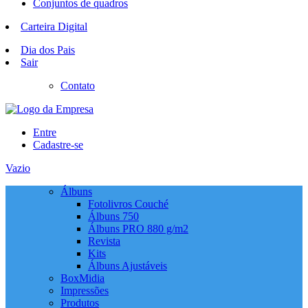
Conjuntos de quadros
Carteira Digital
Dia dos Pais
Sair
Contato
Entre
Cadastre-se
Vazio
Álbuns
Fotolivros Couché
Álbuns 750
Álbuns PRO 880 g/m2
Revista
Kits
Álbuns Ajustáveis
BoxMidia
Impressões
Produtos