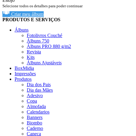
Estojo
Selecione todos os detalhes para poder continuar
Criar meu álbum
PRODUTOS E SERVIÇOS
Álbuns
Fotolivros Couché
Álbuns 750
Álbuns PRO 880 g/m2
Revista
Kits
Álbuns Ajustáveis
BoxMidia
Impressões
Produtos
Dia dos Pais
Dia das Mães
Adesivo
Copa
Almofada
Calendarios
Banners
Biombo
Caderno
Caneca